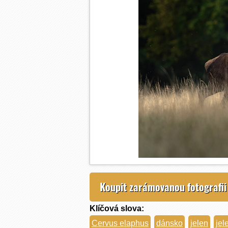
Koupit zarámovanou fotografii
Klíčová slova:
Cervus elaphus
dánsko
jelen
jel