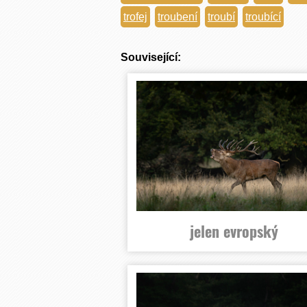
trofej
troubení
troubí
troubící
Související:
jelen evropský