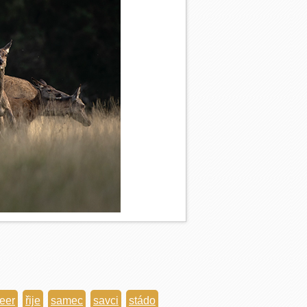
eer
řije
samec
savci
stádo