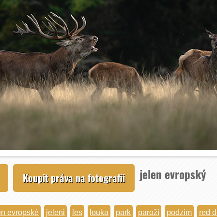
jelen evropský
Koupit práva na fotografii
en evropské
jeleni
les
louka
park
paroží
podzim
red d