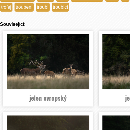
trofej
troubení
troubí
troubící
Související:
jelen evropský
j