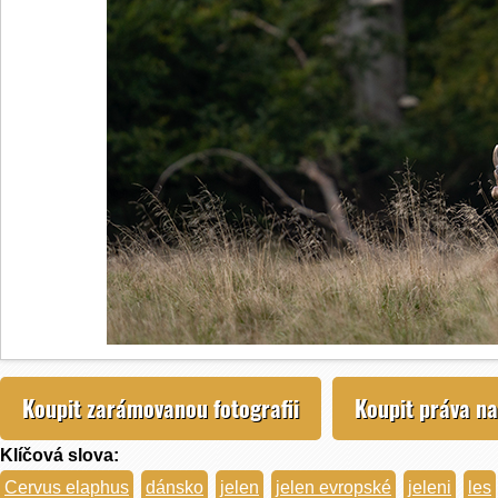
Koupit zarámovanou fotografii
Koupit práva na
Klíčová slova:
Cervus elaphus
dánsko
jelen
jelen evropské
jeleni
les