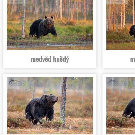
medvěd hnědý
m