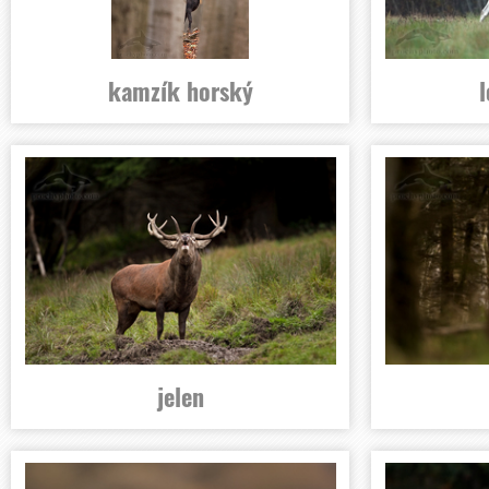
kamzík horský
jelen