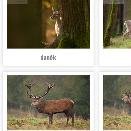
daněk