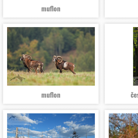
muflon
muflon
če