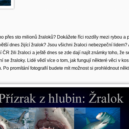
o přes sto milionů žraloků? Dokážete říci rozdíly mezi rybou a
ětší dnes žijící žralok? Jsou všichni žraloci nebezpeční lidem? 
 ČR žili žraloci a ještě dnes se zde dají najít známky toho, ž
se žraloky. Lidé vědí více o tom, jak fungují některé věci v kos
 Po promítání fotografií budete mít možnost si prohlédnout někte