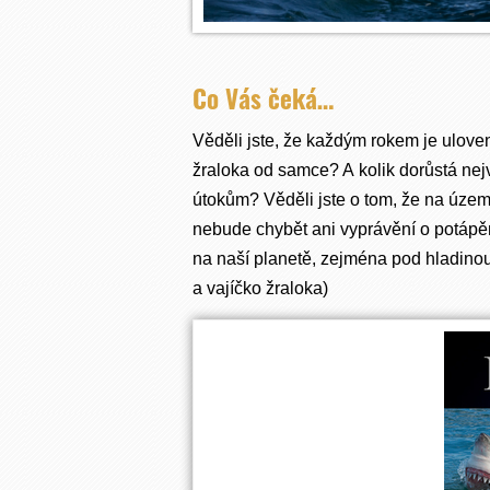
Co Vás čeká…
Věděli jste, že každým rokem je uloven
žraloka od samce? A kolik dorůstá nejv
útokům? Věděli jste o tom, že na území
nebude chybět ani vyprávění o potápění 
na naší planetě, zejména pod hladinou.
a vajíčko žraloka)