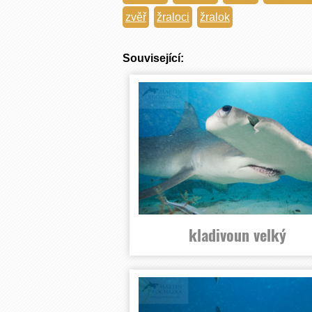
zvěř
žraloci
žralok
Související:
kladivoun velký