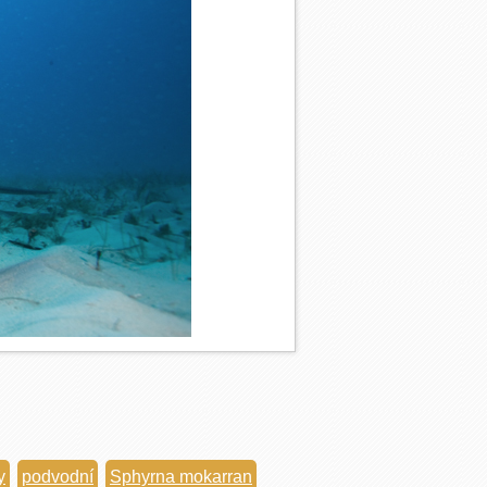
y
podvodní
Sphyrna mokarran