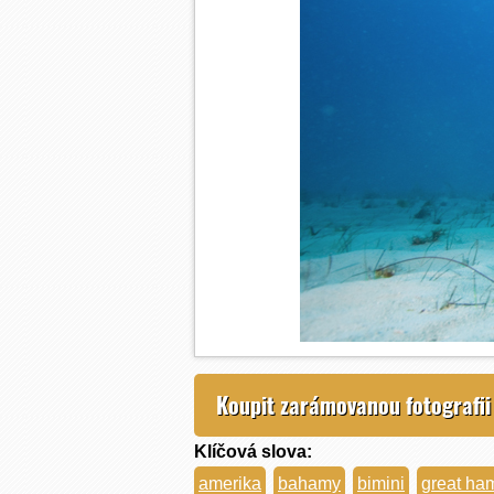
Koupit zarámovanou fotografii
Klíčová slova:
amerika
bahamy
bimini
great h