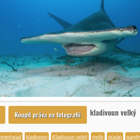
kladivoun velký
Koupit práva na fotografii
ammerhead
kladivoun
Kladivoun velký
moře
oceán
paryb