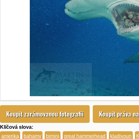
Koupit zarámovanou fotografii
Koupit práva na
Klíčová slova:
amerika
bahamy
bimini
great hammerhead
kladivoun
K