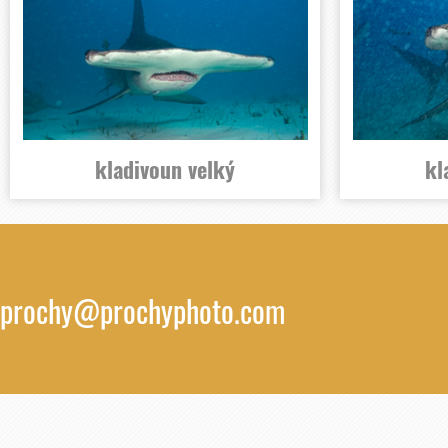
kladivoun velký
kl
prochy@prochyphoto.com