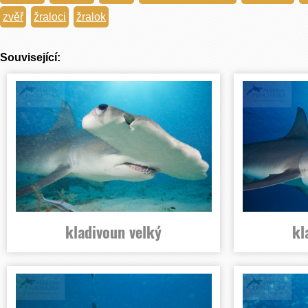
zvěř
žraloci
žralok
Související:
kladivoun velký
kl