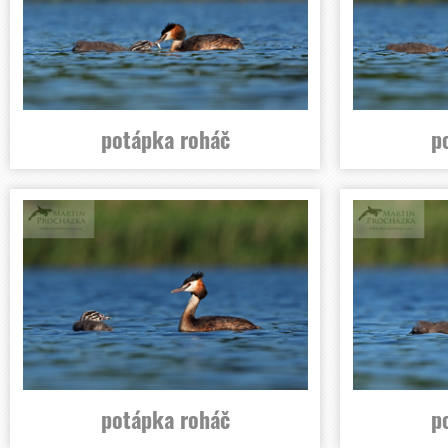
potápka roháč
p
potápka roháč
p