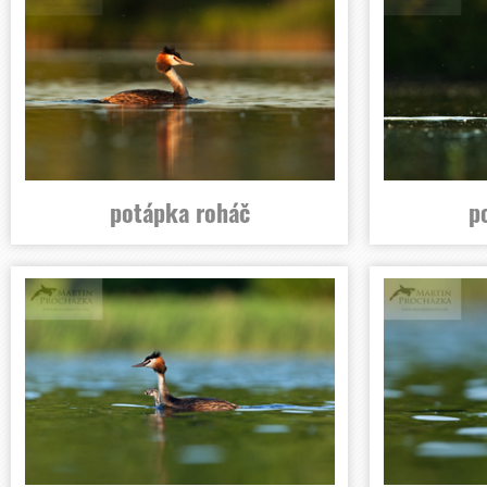
potápka roháč
p