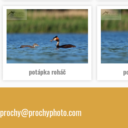
potápka roháč
p
prochy@prochyphoto.com