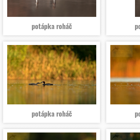
potápka roháč
p
potápka roháč
p