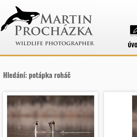
ÚV
Hledání: potápka roháč