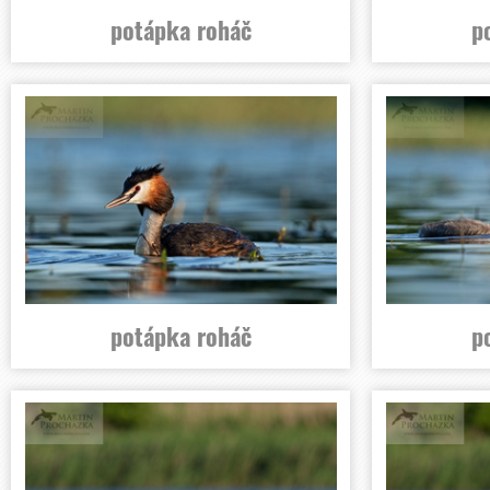
potápka roháč
p
potápka roháč
p