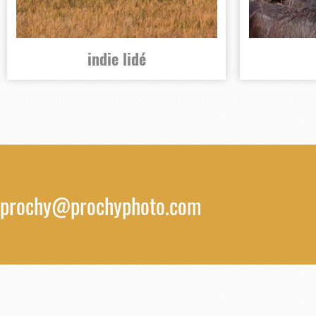
indie lidé
prochy@prochyphoto.com