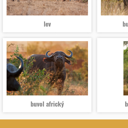
lev
bu
buvol africký
b