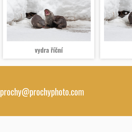
vydra říční
prochy@prochyphoto.com