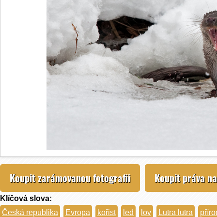
Koupit zarámovanou fotografii
Koupit práva na
Klíčová slova:
Česká republika
Evropa
kořist
led
lov
Lutra lutra
přír