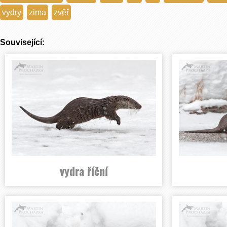
vydry
zima
zvěř
Související:
vydra říční