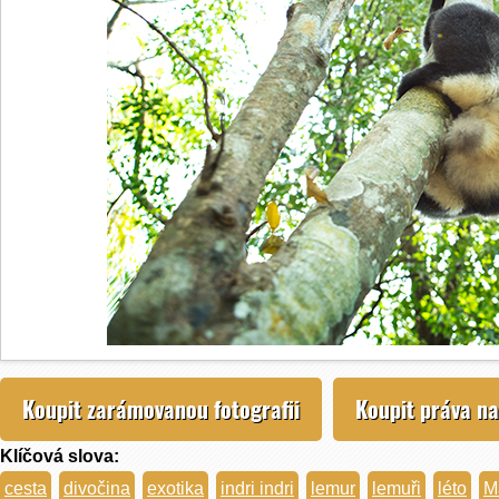
Koupit zarámovanou fotografii
Koupit práva na
Klíčová slova:
cesta
divočina
exotika
indri indri
lemur
lemuři
léto
M