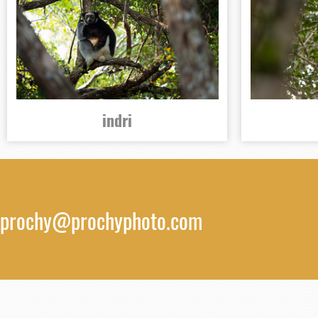
indri
prochy@prochyphoto.com