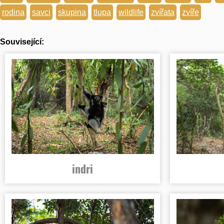
rodina
savci
skupina
tlupa
wildlife
zvířata
zvíře
Související:
indri