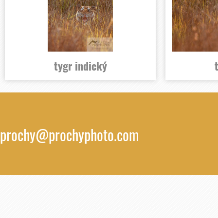
tygr indický
prochy@prochyphoto.com