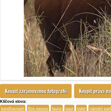
Koupit zarámovanou fotografii
Koupit práva na
Klíčová slova:
bandhavgarh
Bos gaurus
fauna
gaur
indie
národní par