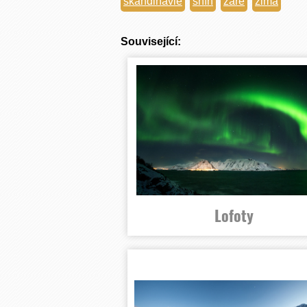
skandinávie
sníh
záře
zima
Související:
Lofoty