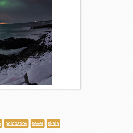
e
poloostrov
sever
skala