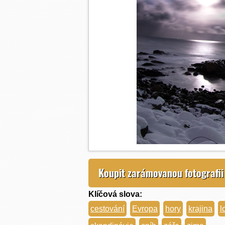
Koupit zarámovanou fotografii
Klíčová slova:
cestování
Evropa
hory
krajina
l