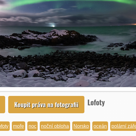
Lofoty
Koupit práva na fotografii
ofoty
moře
noc
noční obloha
Norsko
oceán
polární zář