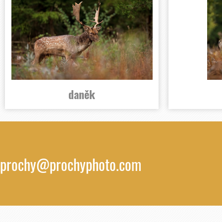
daněk
prochy@prochyphoto.com