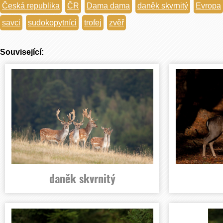
Česká republika
ČR
Dama dama
daněk skvrnitý
Evropa
savci
sudokopytníci
trofej
zvěř
Související:
daněk skvrnitý