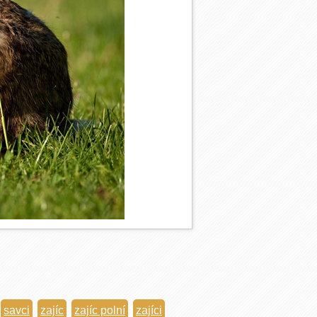
savci
zajíc
zajíc polní
zajíci