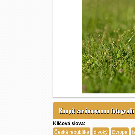
Koupit zarámovanou fotografii
Klíčová slova:
Česká republika
divoký
Evropa
f