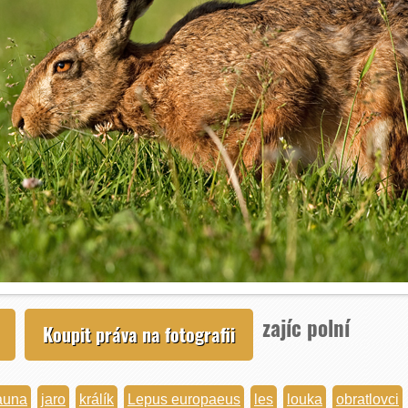
zajíc polní
Koupit práva na fotografii
auna
jaro
králík
Lepus europaeus
les
louka
obratlovci