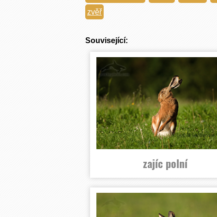
zvěř
Související:
zajíc polní