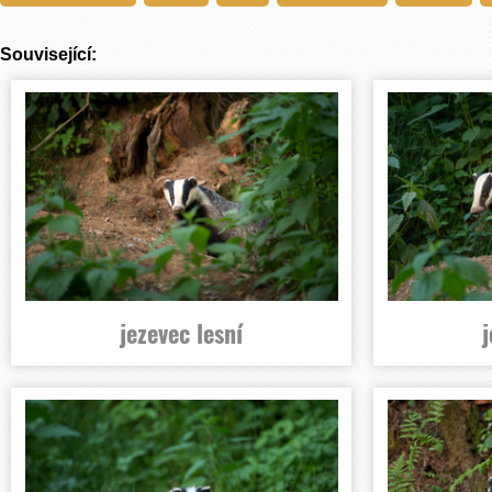
Související:
jezevec lesní
j