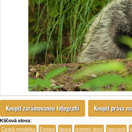
Koupit zarámovanou fotografii
Koupit práva na
Klíčová slova:
Česká republika
Evropa
fauna
jezevec lesní
lasicovití
l