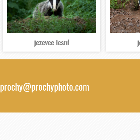
jezevec lesní
j
prochy@prochyphoto.com