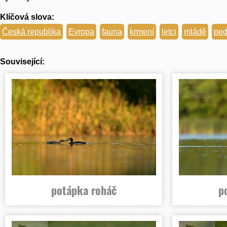
Klíčová slova:
Česká republika
Evropa
fauna
krmení
letci
mládě
ped
Související:
potápka roháč
p