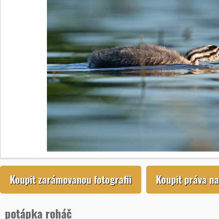
Koupit zarámovanou fotografii
Koupit práva na
potápka roháč