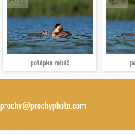
potápka roháč
p
prochy@prochyphoto.com