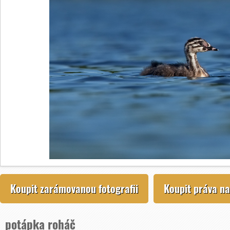
Koupit zarámovanou fotografii
Koupit práva na
potápka roháč