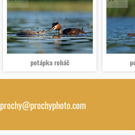
potápka roháč
p
prochy@prochyphoto.com