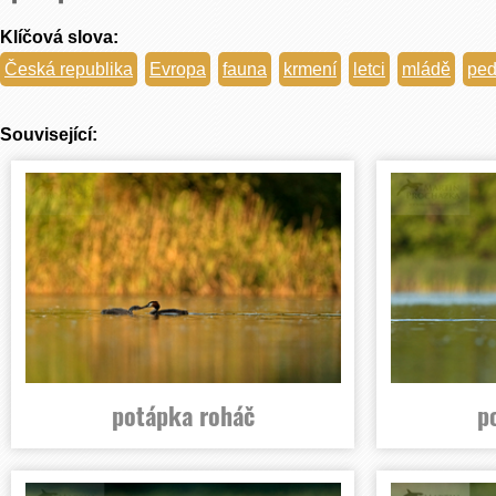
Klíčová slova:
Česká republika
Evropa
fauna
krmení
letci
mládě
ped
Související:
potápka roháč
p